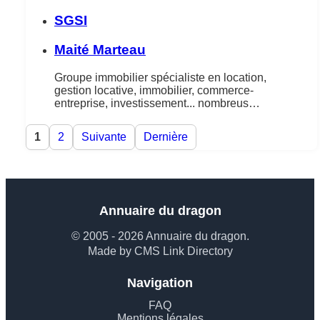
SGSI
Maité Marteau
Groupe immobilier spécialiste en location,
gestion locative, immobilier, commerce-
entreprise, investissement... nombreus…
1
2
Suivante
Dernière
Annuaire du dragon
© 2005 - 2026 Annuaire du dragon.
Made by CMS Link Directory
Navigation
FAQ
Mentions légales