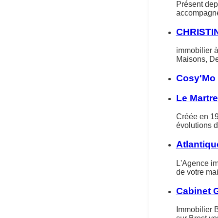
Présent depu
accompagner
CHRISTI
immobilier 
Maisons, De
Cosy'Mo 
Le Martre
Créée en 195
évolutions 
Atlantiqu
L'Agence imm
de votre mai
Cabinet 
Immobilier B