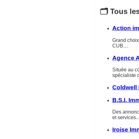
🗂️ Tous le
Action im
Grand choix 
CUB…
Agence 
Située au c
spécialiste 
Coldwell
B.S.I. Im
Des annonces
et services
Iroise Im