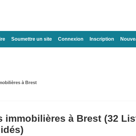
ire
Soumettre un site
Connexion
Inscription
Nouvea
obilières à Brest
 immobilières à Brest (32 Lis
lidés)