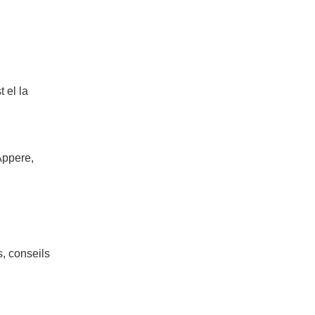
 el la
Appere,
s, conseils