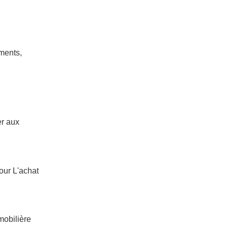
ments,
er aux
our L'achat
mobilière