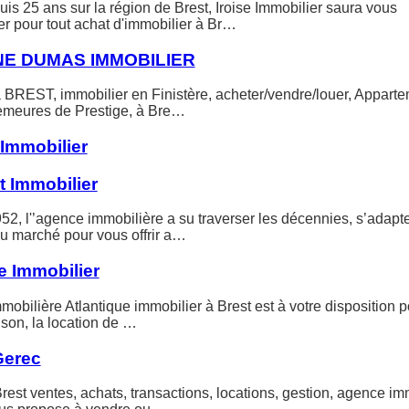
is 25 ans sur la région de Brest, Iroise Immobilier saura vous
 pour tout achat d'immobilier à Br…
NE DUMAS IMMOBILIER
à BREST, immobilier en Finistère, acheter/vendre/louer, Apparte
meures de Prestige, à Bre…
Immobilier
t Immobilier
2, l'’agence immobilière a su traverser les décennies, s’adapt
du marché pour vous offrir a…
e Immobilier
obilière Atlantique immobilier à Brest est à votre disposition p
son, la location de …
Gerec
rest ventes, achats, transactions, locations, gestion, agence im